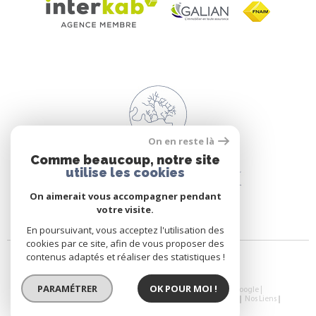
On en reste là
Comme beaucoup, notre site
utilise les cookies
On aimerait vous accompagner pendant
votre visite.
En poursuivant, vous acceptez l'utilisation des
cookies par ce site, afin de vous proposer des
contenus adaptés et réaliser des statistiques !
PARAMÉTRER
OK POUR MOI !
© 2026 | Tous droits réservés | Traduction powered by Google |
Plan Du Site
Mentions Légales
Nos Honoraires
Admin
Nos Liens
Politique RGPD
Cookies