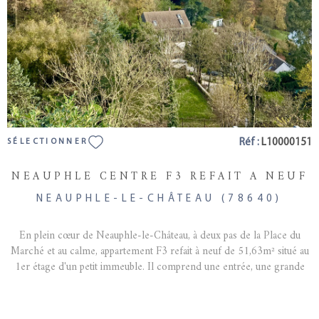
Réf :
L10000151
SÉLECTIONNER
NEAUPHLE CENTRE F3 REFAIT A NEUF
NEAUPHLE-LE-CHÂTEAU (78640)
En plein cœur de Neauphle-le-Château, à deux pas de la Place du
Marché et au calme, appartement F3 refait à neuf de 51,63m² situé au
1er étage d'un petit immeuble. Il comprend une entrée, une grande
pièce de vie lumineuse (vue sur la vallée) avec cuisine ouverte, 2
chambres, une salle d'eau et un WC séparé. A 5 min de Plaisir et à 15
min de St-Quentin-en-Yvelines. Paris Montparnasse à 30 min de train