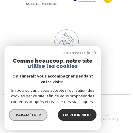
On en reste là
Comme beaucoup, notre site
utilise les cookies
On aimerait vous accompagner pendant
votre visite.
En poursuivant, vous acceptez l'utilisation des
cookies par ce site, afin de vous proposer des
contenus adaptés et réaliser des statistiques !
PARAMÉTRER
OK POUR MOI !
© 2026 | Tous droits réservés | Traduction powered by Google |
Plan Du Site
Mentions Légales
Nos Honoraires
Admin
Nos Liens
Politique RGPD
Cookies