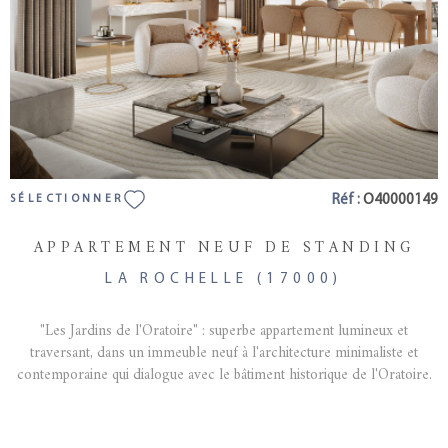
Réf :
O40000149
SÉLECTIONNER
APPARTEMENT NEUF DE STANDING
LA ROCHELLE (17000)
"Les Jardins de l'Oratoire" : superbe appartement lumineux et
traversant, dans un immeuble neuf à l'architecture minimaliste et
contemporaine qui dialogue avec le bâtiment historique de l'Oratoire.
En plein coeur du centre historique, à deux pas du Marché Central et
de la place de Verdun. Il se situe en rez de jardin avec une triple
exposition et propose un vaste séjour ouvert sur la cuisine équipée, une