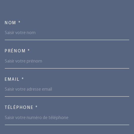
TRAD_MELTEM_VOSCOORDONN
NOM *
PRÉNOM *
EMAIL *
TÉLÉPHONE *