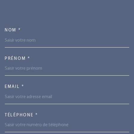
TRAD_MELTEM_VOSCOORDONN
NOM *
PRÉNOM *
EMAIL *
TÉLÉPHONE *