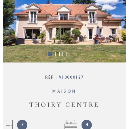
GESTION L
NOTRE AG
CONTACT
RÉF :
V10000127
MAISON
THOIRY CENTRE
7
4