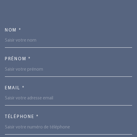
TRAD_MELTEM_VOSCOORDONN
NOM *
PRÉNOM *
EMAIL *
TÉLÉPHONE *