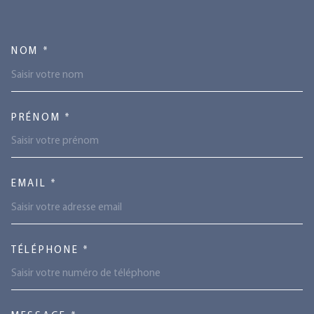
TRAD_MELTEM_VOSCOORDONN
NOM *
PRÉNOM *
EMAIL *
TÉLÉPHONE *