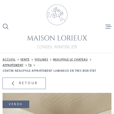
Aller
Aller
Aller
Aller
à
à
au
au
:
la
menu
contenu
recherche
principal
ACCUEIL
VENTE
ACCUEIL
VENTE
YVELINES
NEAUPHLE LE CHATEAU
LOCATION
APPARTEMENT
T4
CENTRE NEAUPHLE APPARTEMENT LUMINEUX EN TRES BON ETAT
LA ROCHEL
RETOUR
NOS DERNI
VENTES
VENDU
ESTIMATIO