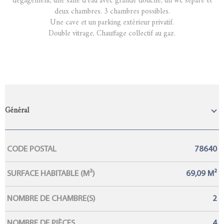
dégagement, une salle d'eau avec grande douche, un wc séparé et
deux chambres. 3 chambres possibles.
Une cave et un parking extérieur privatif.
Double vitrage, Chauffage collectif au gaz.
Général
Caractérisque
Valeurs
CODE POSTAL
78640
SURFACE HABITABLE (M²)
69,09 M²
NOMBRE DE CHAMBRE(S)
2
NOMBRE DE PIÈCES
4