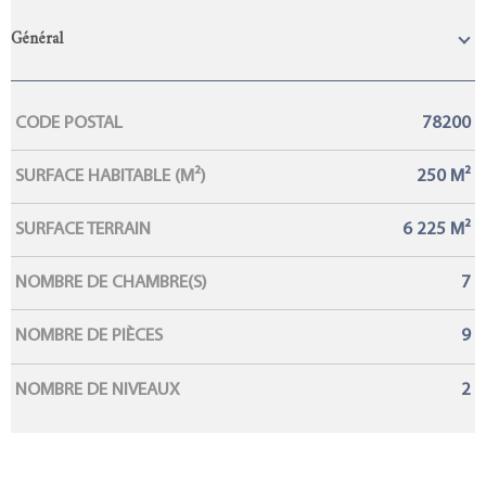
Général
Caractérisque
Valeurs
CODE POSTAL
78200
SURFACE HABITABLE (M²)
250 M²
SURFACE TERRAIN
6 225 M²
NOMBRE DE CHAMBRE(S)
7
NOMBRE DE PIÈCES
9
NOMBRE DE NIVEAUX
2