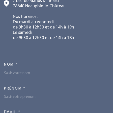
7 bis rue Marius Minnard
78640
Neauphle-le-Château
Nos horaires :
Du mardi au vendredi
de 9h30 à 12h30 et de 14h à 19h
Le samedi
de 9h30 à 12h30 et de 14h à 18h
TRAD_MELTEM_VOSCOORDONN
NOM *
PRÉNOM *
EMAIL *