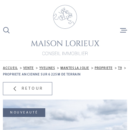
Aller
Aller
Aller
Aller
à
à
au
au
:
la
menu
contenu
recherche
principal
ACCUEIL
VENTE
ACCUEIL
VENTE
YVELINES
MANTES LA JOLIE
PROPRIETE
T9
LOCATION
PROPRIETE ANCIENNE SUR 6 225M DE TERRAIN
RETOUR
LA ROCHEL
NOS DERNI
VENTES
NOUVEAUTÉ
ESTIMATIO