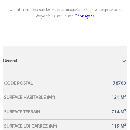
Les informations sur les risques auxquels ce bien est exposé sont
disponibles sur le site
Géorisques
Général
Caractérisque
Valeurs
CODE POSTAL
78760
SURFACE HABITABLE (M²)
131 M²
SURFACE TERRAIN
714 M²
SURFACE LOI CARREZ (M²)
119 M²