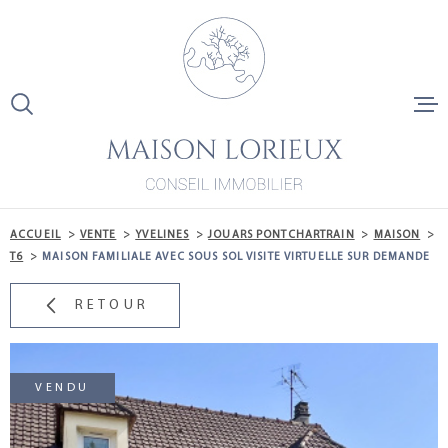
Aller
Aller
Aller
Aller
à
à
au
au
:
la
menu
contenu
recherche
principal
ACCUEIL
VENTE
ACCUEIL
VENTE
YVELINES
JOUARS PONTCHARTRAIN
MAISON
LOCATION
T6
MAISON FAMILIALE AVEC SOUS SOL VISITE VIRTUELLE SUR DEMANDE
RETOUR
LA ROCHEL
NOS DERNI
VENTES
VENDU
ESTIMATIO