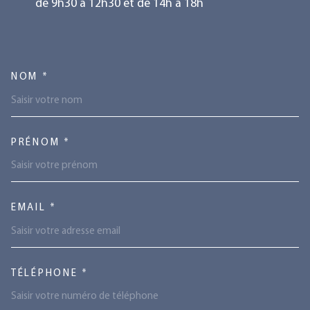
de 9h30 à 12h30 et de 14h à 18h
TRAD_MELTEM_VOSCOORDONN
NOM *
PRÉNOM *
EMAIL *
TÉLÉPHONE *