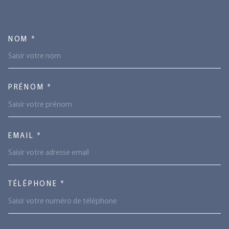
TRAD_MELTEM_VOSCOORDONN
NOM *
PRÉNOM *
EMAIL *
TÉLÉPHONE *